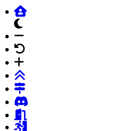
dunkles Design
Schrift verkleinern
Schrift auf Forumstandard
Schrift vergrössern
Login
Registrierung