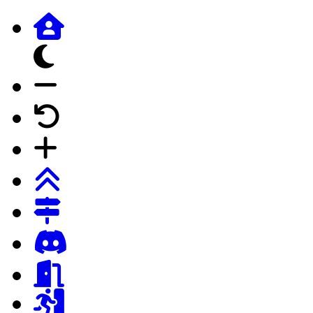
dunkles Design
Schrift verkleinern
Schrift auf Forumstandard
Schrift vergrössern
Login
Registrierung