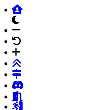
dunkles Design
Schrift verkleinern
Schrift auf Forumstandard
Schrift vergrössern
Login
Registrierung