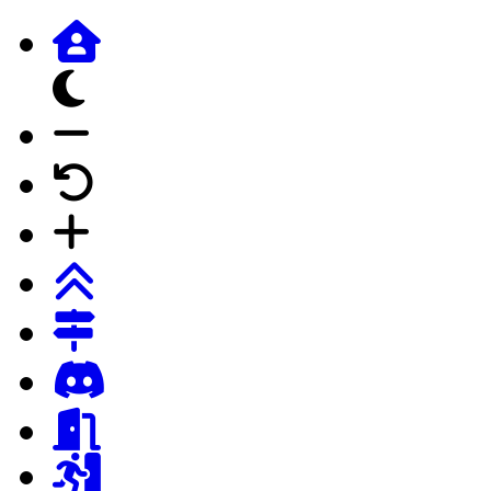
dunkles Design
Schrift verkleinern
Schrift auf Forumstandard
Schrift vergrössern
Login
Registrierung