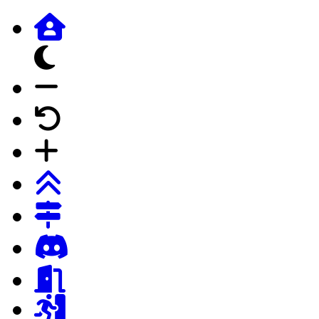
dunkles Design
Schrift verkleinern
Schrift auf Forumstandard
Schrift vergrössern
Login
Registrierung