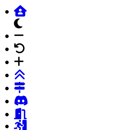
dunkles Design
Schrift verkleinern
Schrift auf Forumstandard
Schrift vergrössern
Login
Registrierung