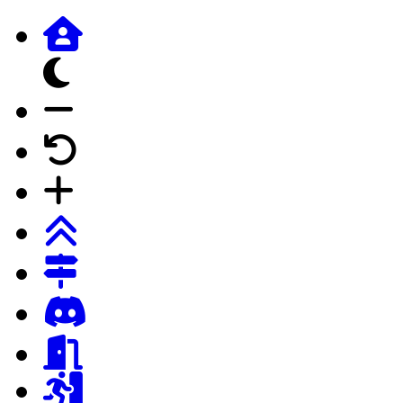
dunkles Design
Schrift verkleinern
Schrift auf Forumstandard
Schrift vergrössern
Login
Registrierung