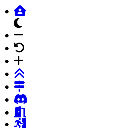
dunkles Design
Schrift verkleinern
Schrift auf Forumstandard
Schrift vergrössern
Login
Registrierung