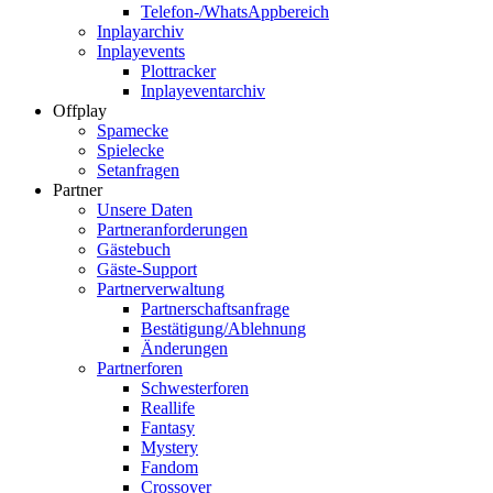
Telefon-/WhatsAppbereich
Inplayarchiv
Inplayevents
Plottracker
Inplayeventarchiv
Offplay
Spamecke
Spielecke
Setanfragen
Partner
Unsere Daten
Partneranforderungen
Gästebuch
Gäste-Support
Partnerverwaltung
Partnerschaftsanfrage
Bestätigung/Ablehnung
Änderungen
Partnerforen
Schwesterforen
Reallife
Fantasy
Mystery
Fandom
Crossover