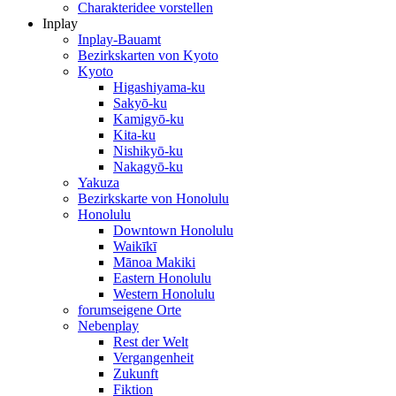
Charakteridee vorstellen
Inplay
Inplay-Bauamt
Bezirkskarten von Kyoto
Kyoto
Higashiyama-ku
Sakyō-ku
Kamigyō-ku
Kita-ku
Nishikyō-ku
Nakagyō-ku
Yakuza
Bezirkskarte von Honolulu
Honolulu
Downtown Honolulu
Waikīkī
Mānoa Makiki
Eastern Honolulu
Western Honolulu
forumseigene Orte
Nebenplay
Rest der Welt
Vergangenheit
Zukunft
Fiktion