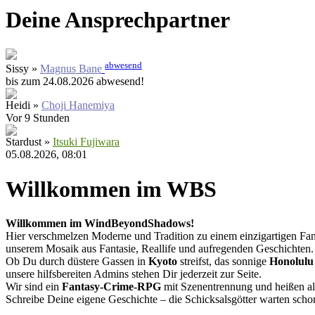
Deine Ansprechpartner
abwesend
Sissy »
Magnus Bane
bis zum 24.08.2026 abwesend!
Heidi »
Choji Hanemiya
Vor 9 Stunden
Stardust »
Itsuki Fujiwara
05.08.2026, 08:01
Willkommen im WBS
Willkommen im WindBeyondShadows!
Hier verschmelzen Moderne und Tradition zu einem einzigartigen Fan
unserem Mosaik aus Fantasie, Reallife und aufregenden Geschichten.
Ob Du durch düstere Gassen in
Kyoto
streifst, das sonnige
Honolulu
unsere hilfsbereiten Admins stehen Dir jederzeit zur Seite.
Wir sind ein
Fantasy-Crime-RPG
mit Szenentrennung und heißen al
Schreibe Deine eigene Geschichte – die Schicksalsgötter warten scho