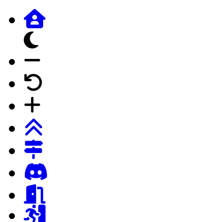
dunkles Design
Schrift verkleinern
Schrift auf Forumstandard
Schrift vergrössern
Login
Registrierung