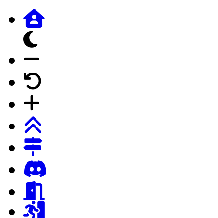
dunkles Design
Schrift verkleinern
Schrift auf Forumstandard
Schrift vergrössern
Login
Registrierung