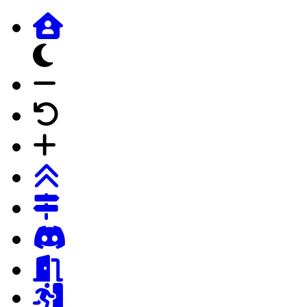
dunkles Design
Schrift verkleinern
Schrift auf Forumstandard
Schrift vergrössern
Login
Registrierung