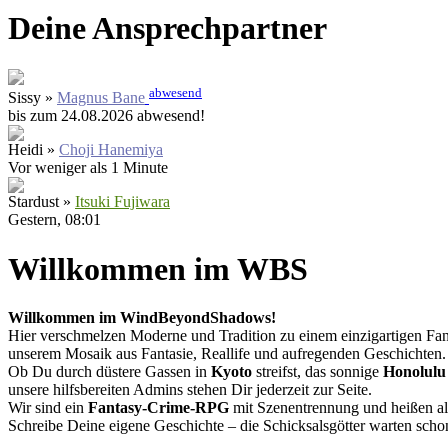
Deine Ansprechpartner
abwesend
Sissy »
Magnus Bane
bis zum 24.08.2026 abwesend!
Heidi »
Choji Hanemiya
Vor weniger als 1 Minute
Stardust »
Itsuki Fujiwara
Gestern
, 08:01
Willkommen im WBS
Willkommen im WindBeyondShadows!
Hier verschmelzen Moderne und Tradition zu einem einzigartigen Fan
unserem Mosaik aus Fantasie, Reallife und aufregenden Geschichten.
Ob Du durch düstere Gassen in
Kyoto
streifst, das sonnige
Honolulu
unsere hilfsbereiten Admins stehen Dir jederzeit zur Seite.
Wir sind ein
Fantasy-Crime-RPG
mit Szenentrennung und heißen al
Schreibe Deine eigene Geschichte – die Schicksalsgötter warten scho