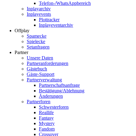
Telefon-/WhatsAppbereich
Inplayarchiv
Inplayevents
Plottracker
Inplayeventarchiv
Offplay
Spamecke
Spielecke
Setanfragen
Partner
Unsere Daten
Partneranforderungen
Gästebuch
Gäste-Support
Partnerverwaltung
Partnerschaftsanfrage
Bestätigung/Ablehnung
Änderungen
Partnerforen
Schwesterforen
Reallife
Fantasy
Mystery
Fandom
Crossover