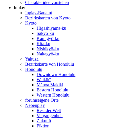
Charakteridee vorstellen
Inplay
Inplay-Bauamt
Bezirkskarten von Kyoto
Kyoto
Higashiyama-ku
Sakyō-ku
Kamigyō-ku
Kita-ku
Nishikyō-ku
Nakagyō-ku
Yakuza
Bezirkskarte von Honolulu
Honolulu
Downtown Honolulu
Waikīkī
Mānoa Makiki
Eastern Honolulu
Western Honolulu
forumseigene Orte
Nebenplay
Rest der Welt
Vergangenheit
Zukunft
Fiktion