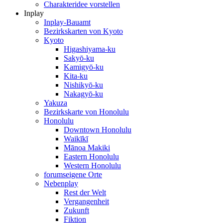
Charakteridee vorstellen
Inplay
Inplay-Bauamt
Bezirkskarten von Kyoto
Kyoto
Higashiyama-ku
Sakyō-ku
Kamigyō-ku
Kita-ku
Nishikyō-ku
Nakagyō-ku
Yakuza
Bezirkskarte von Honolulu
Honolulu
Downtown Honolulu
Waikīkī
Mānoa Makiki
Eastern Honolulu
Western Honolulu
forumseigene Orte
Nebenplay
Rest der Welt
Vergangenheit
Zukunft
Fiktion