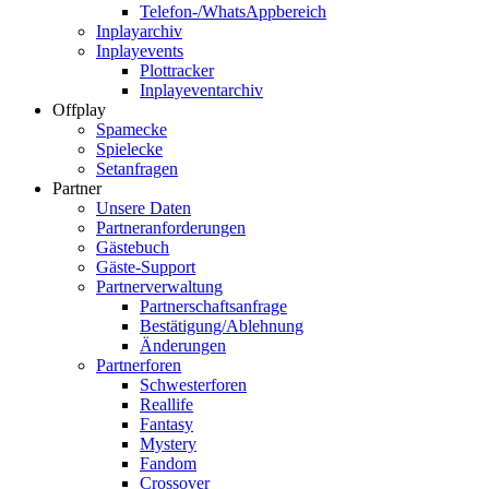
Telefon-/WhatsAppbereich
Inplayarchiv
Inplayevents
Plottracker
Inplayeventarchiv
Offplay
Spamecke
Spielecke
Setanfragen
Partner
Unsere Daten
Partneranforderungen
Gästebuch
Gäste-Support
Partnerverwaltung
Partnerschaftsanfrage
Bestätigung/Ablehnung
Änderungen
Partnerforen
Schwesterforen
Reallife
Fantasy
Mystery
Fandom
Crossover