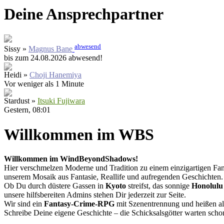
Deine Ansprechpartner
abwesend
Sissy »
Magnus Bane
bis zum 24.08.2026 abwesend!
Heidi »
Choji Hanemiya
Vor weniger als 1 Minute
Stardust »
Itsuki Fujiwara
Gestern
, 08:01
Willkommen im WBS
Willkommen im WindBeyondShadows!
Hier verschmelzen Moderne und Tradition zu einem einzigartigen Fan
unserem Mosaik aus Fantasie, Reallife und aufregenden Geschichten.
Ob Du durch düstere Gassen in
Kyoto
streifst, das sonnige
Honolulu
unsere hilfsbereiten Admins stehen Dir jederzeit zur Seite.
Wir sind ein
Fantasy-Crime-RPG
mit Szenentrennung und heißen al
Schreibe Deine eigene Geschichte – die Schicksalsgötter warten scho