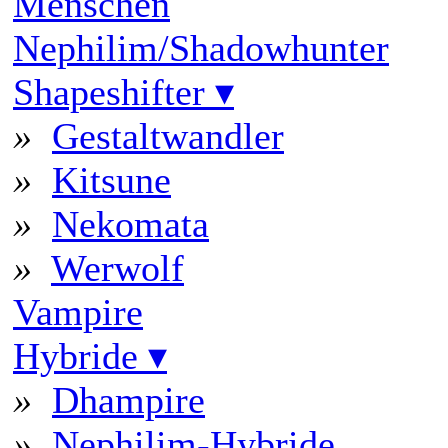
Menschen
Nephilim/Shadowhunter
Shapeshifter
▾
»
Gestaltwandler
»
Kitsune
»
Nekomata
»
Werwolf
Vampire
Hybride
▾
»
Dhampire
»
Nephilim-Hybride