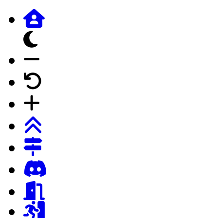
dunkles Design
Schrift verkleinern
Schrift auf Forumstandard
Schrift vergrössern
Login
Registrierung