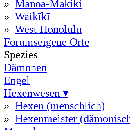
»
Mānoa-Makiki
»
Waikīkī
»
West Honolulu
Forumseigene Orte
Spezies
Dämonen
Engel
Hexenwesen
▾
»
Hexen (menschlich)
»
Hexenmeister (dämonische